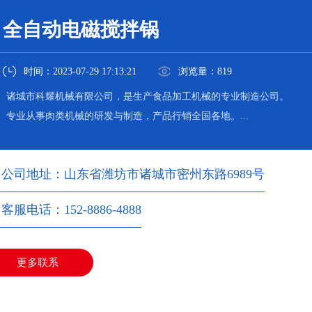
全自动电磁搅拌锅
时间：2023-07-29 17:13:21
浏览量：819
诸城市科耀机械有限公司，是生产食品加工机械的专业制造公司。
专业从事肉类机械的研发与制造，产品行销全国各地。...
公司地址：山东省潍坊市诸城市密州东路6989号
客服电话：152-8886-4888
更多联系