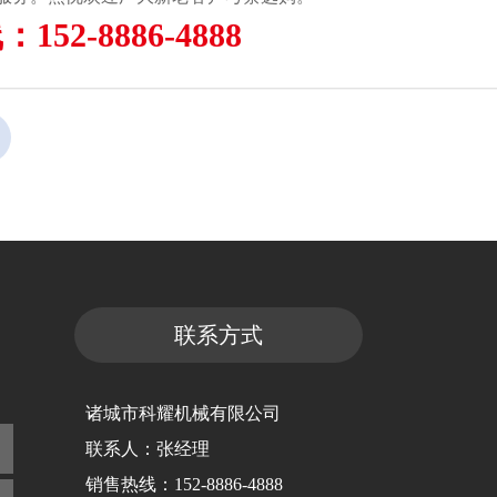
52-8886-4888
联系方式
诸城市科耀机械有限公司
联系人：张经理
销售热线：152-8886-4888