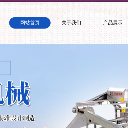
网站首页
关于我们
产品展示