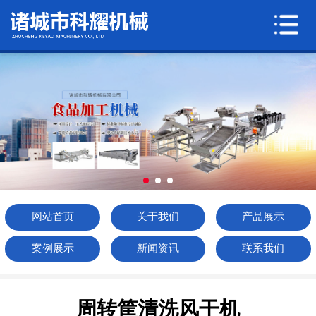
网站首页
关于我们
产品展示
案例展示
新闻资讯
联系我们
网站首页
关于我们
产品展示
案例展示
新闻资讯
联系我们
周转筐清洗风干机