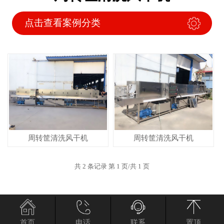
点击查看案例分类
周转筐清洗风干机
周转筐清洗风干机
共 2 条记录 第 1 页/共 1 页
首页
电话
联系
置顶