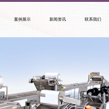
案例展示
新闻资讯
联系我们