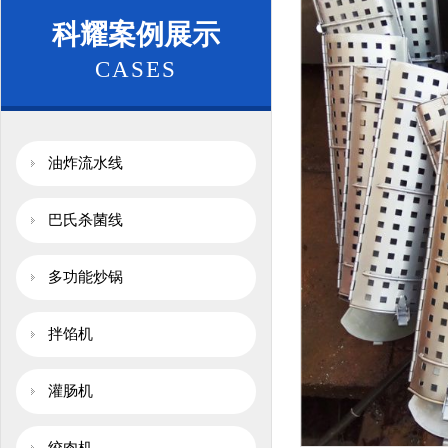
科耀案例展示
CASES
油炸流水线
巴氏杀菌线
多功能炒锅
拌馅机
灌肠机